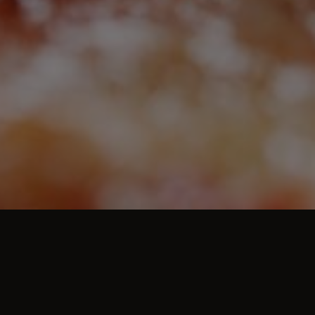
Beställ god och vällagad mat online hos Minikrogen (Härnösand). Se vår meny, ta del av
unika erbjudanden och njut av rätter för alla smaker.
ÖPPETTIDER
Vi har öppet följande